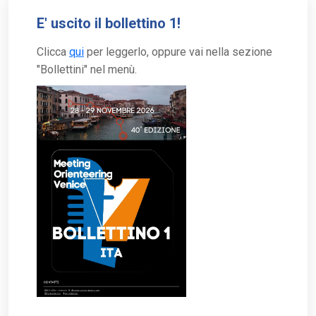
stampa) 
E' uscito il bollettino 1!
Design adatto a stampa serigrafica 
Formato vettoriale (AI, EPS, SVG o 
Clicca
qui
per leggerlo, oppure vai nella sezione
PDF vettoriale) 
"Bollettini" nel menù.
2️⃣ Elementi richiesti
Presenza di 
un elemento iconico di 
Venezia
 (esempi: leone di San Marco, 
gondola, Basilica, calli, ecc.) 
Richiamo esplicito al 40° 
anniversario
 (es. “40”, “40th 
Anniversary”, “MOV 40” o simile) 
Integrazione armonica con l’identità 
MOV 
3️⃣ Logo MOV
Il 
logo MOV 
dovrà essere incluso nel 
layout in posizione indicativa. 