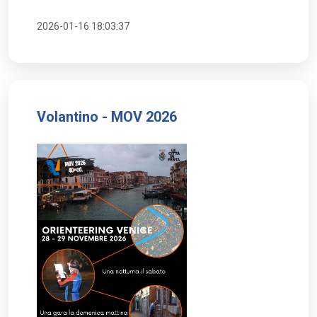
Il file definitivo verrà poi sistemato dal 
2026-01-16 18:03:37
team grafico MOV. 
4️⃣ Area sponsor
Prevedere uno spazio dedicato per 
eventuali 
loghi sponsor
: 
Volantino - MOV 2026
Posizione: 
retro maglia – 
parte alta sotto il collo
Area massima: 25 cm 
larghezza × 10 cm altezza 
Non inserire loghi fittizi, solo 
indicare l’area. 
5️⃣ Dimensioni stampa principali
Area grafica fronte: massimo 
28 cm 
larghezza × 35 cm altezza
Posizionamento centrale sul petto 